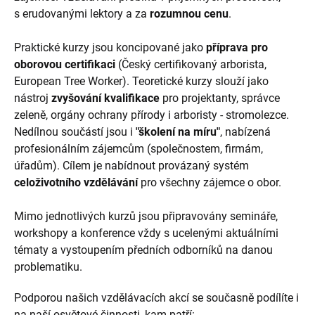
s erudovanými lektory a za
rozumnou cenu
.
Praktické kurzy jsou koncipované jako
příprava pro
oborovou certifikaci
(Český certifikovaný arborista,
European Tree Worker). Teoretické kurzy slouží jako
nástroj
zvyšování kvalifikace
pro projektanty, správce
zeleně, orgány ochrany přírody i arboristy - stromolezce.
Nedílnou součástí jsou i
"školení na míru"
, nabízená
profesionálním zájemcům (společnostem, firmám,
úřadům). Cílem je nabídnout provázaný systém
celoživotního vzdělávání
pro všechny zájemce o obor.
Mimo jednotlivých kurzů jsou připravovány semináře,
workshopy a konference vždy s ucelenými aktuálními
tématy a vystoupením předních odborníků na danou
problematiku.
Podporou našich vzdělávacích akcí se současně podílíte i
na naší osvětové činnosti, kam patří: