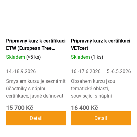
Přípravný kurz k certifikaci
Přípravný kurz k certifikaci
ETW (European Tree
VETcert
Worker)
Skladem
(>5 ks)
Skladem
(1 ks)
14.-18.9.2026
16.-17.6.2026
5.-6.5.2026 (a
Smyslem kurzu je seznámit
Obsahem kurzu jsou
účastníky s náplní
tematické oblasti,
certifikace, jasně definovat
související s náplní
pravidla jednotlivých částí
certifikačních zkoušek
15 700 Kč
16 400 Kč
zkoušky a vstupní
VETcert Specialist, a je
podmínky
doporučen všem zájemcům
Detail
Detail
certifikací. Přípravný kurz
o tento typ kvalifikačního
lze využít jak pro...
prověření.