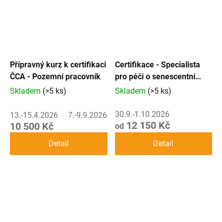
Přípravný kurz k certifikaci
Certifikace - Specialista
ČCA - Pozemní pracovník
pro péči o senescentní
stromy - PRAKTIK
Skladem
(>5 ks)
Skladem
(>5 ks)
30.9.-1.10.2026
13.-15.4.2026
7.-9.9.2026
12 150 Kč
10 500 Kč
od
Detail
Detail