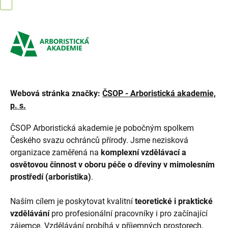
Přejít
na
obsah
Webová stránka značky:
ČSOP - Arboristická akademie,
p. s.
ČSOP Arboristická akademie je pobočným spolkem
Českého svazu ochránců přírody. Jsme nezisková
organizace zaměřená na
komplexní vzdělávací a
osvětovou činnost v oboru péče o dřeviny v mimolesním
prostředí (arboristika)
.
Naším cílem je poskytovat kvalitní
teoretické i praktické
vzdělávání
pro profesionální pracovníky i pro začínající
zájemce. Vzdělávání probíhá v příjemných prostorech,