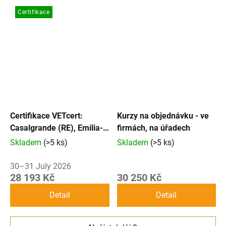
Certifikace
Certifikace VETcert:
Kurzy na objednávku - ve
Casalgrande (RE), Emilia-
firmách, na úřadech
Romagna (IT)
Skladem
(>5 ks)
Skladem
(>5 ks)
30–31 July 2026
28 193 Kč
30 250 Kč
Detail
Detail