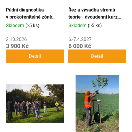
p
Půdní diagnostika
Řez a výsadba stromů
v prokořenitelné zóně
teorie - dvoudenní kurz
r
stromu: terénní kurz
speciálně zaměřený na
Skladem
(>5 ks)
Skladem
(>5 ks)
správce zeleně
o
2.10.2026
6.-7.4.2027
d
3 900 Kč
6 000 Kč
Detail
Detail
u
k
t
ů