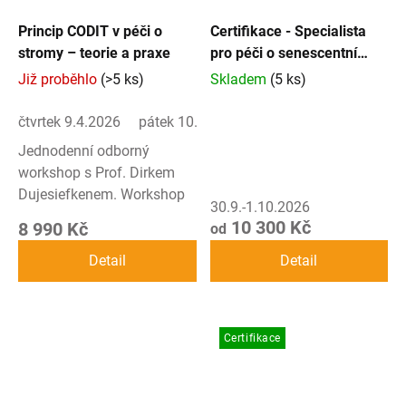
Princip CODIT v péči o
Certifikace - Specialista
stromy – teorie a praxe
pro péči o senescentní
stromy - KONZULTANT
Již proběhlo
(>5 ks)
Skladem
(5 ks)
čtvrtek 9.4.2026
pátek 10.4.2026
Jednodenní odborný
workshop s Prof. Dirkem
Dujesiefkenem. Workshop
30.9.-1.10.2026
zaměřen na pochopení
10 300 Kč
8 990 Kč
od
reakcí stromů na poranění
– od prvotní fyziologické
Detail
Detail
odezvy až po dlouhodobé
důsledky...
Certifikace