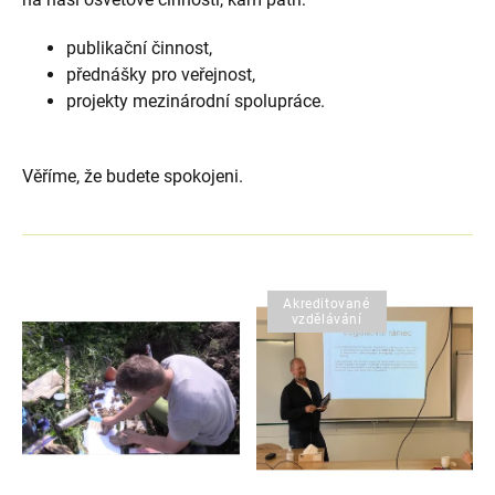
publikační činnost,
přednášky pro veřejnost,
projekty mezinárodní spolupráce.
Věříme, že budete spokojeni.
V
Akreditované
vzdělávání
ý
p
i
s