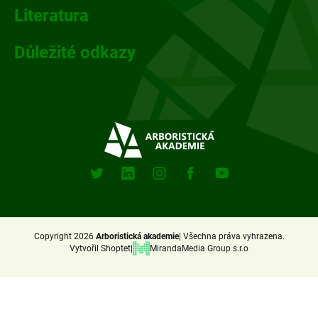
Literatura
Důležité odkazy
Sociální
sitě
X
Linkedin
Instagram
Facebook
Youtube
(Twitter)
Copyright 2026
Arboristická akademie
Všechna práva vyhrazena.
Vytvořil Shoptet
MirandaMedia Group s.r.o