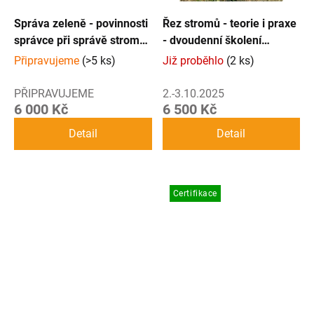
Správa zeleně - povinnosti
Řez stromů - teorie i praxe
správce při správě stromů
- dvoudenní školení
v mimolesní zeleni
Kroměříž
Připravujeme
(>5 ks)
Již proběhlo
(2 ks)
PŘIPRAVUJEME
2.-3.10.2025
6 000 Kč
6 500 Kč
Detail
Detail
Certifikace