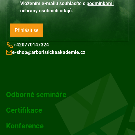
Vložením e-mailu souhlasíte s
podmínkami
ý
ochrany osobních údajů
.
p
i
s
Přihlásit se
u
+420770147324
e-shop@arboristickaakademie.cz
Z
á
p
Odborné semináře
a
Certifikace
t
Konference
í