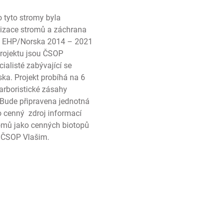
 tyto stromy byla
anizace stromů a záchrana
dů EHP/Norska 2014 – 2021
rojektu jsou ČSOP
ialisté zabývající se
ka. Projekt probíhá na 6
 arboristické zásahy
. Bude připravena jednotná
o cenný zdroj informací
tromů jako cenných biotopů
v ČSOP Vlašim.