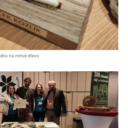
ného na mrtvé dřevo