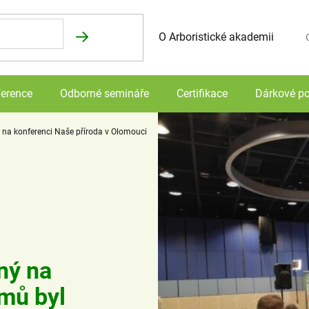
O Arboristické akademii
N
erence
Odborné semináře
Certifikace
Dárkové p
 na konferenci Naše příroda v Olomouci
ný na
omů byl