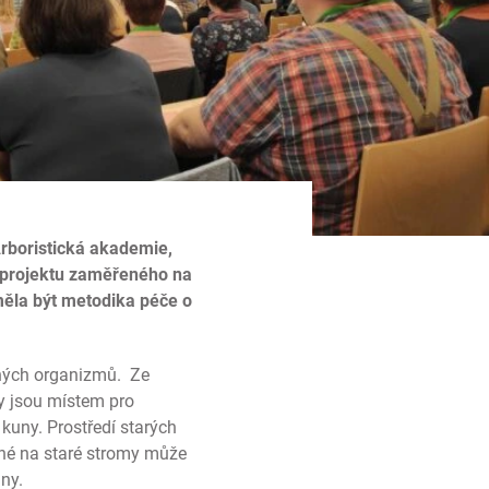
rboristická akademie,
i projektu zaměřeného na
ěla být metodika péče o
ených organizmů. Ze
iny jsou místem pro
 kuny. Prostředí starých
ané na staré stromy může
iny.