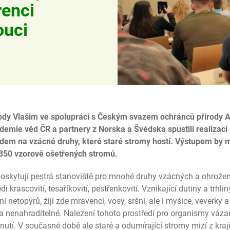
renci
ouci
ody Vlašim ve spolupráci s Českým svazem ochránců přírody A
emie věd ČR a partnery z Norska a Švédska spustili realizac
edem na vzácné druhy, které staré stromy hostí.
Výstupem by m
 350 vzorově ošetřených stromů.
poskytují pestrá stanoviště pro mnohé druhy vzácných a ohrož
 krascovití, tesaříkovití, pestřenkovití. Vznikající dutiny a trhl
 netopýrů, žijí zde mravenci, vosy, sršni, ale i myšice, veverky a
 a nenahraditelné. Nalezení tohoto prostředí pro organismy váz
ynutí. V současné době ale staré a odumírající stromy mizí z kraj