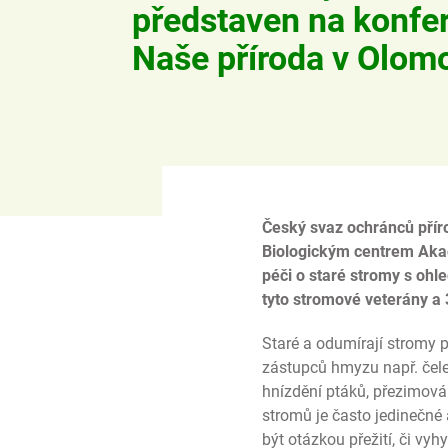
představen na konfe
Naše příroda v Olom
Český svaz ochránců přír
Biologickým centrem Akad
péči o staré stromy s ohl
tyto stromové veterány a
Staré a odumírají stromy 
zástupců hmyzu např. čeledi
hnízdění ptáků, přezimování
stromů je často jedinečné
být otázkou přežití, či vyh