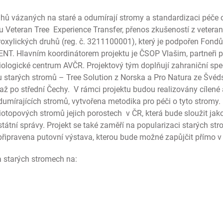
hů vázaných na staré a odumírají stromy a standardizaci péče o
tu Veteran Tree Experience Transfer, přenos zkušeností z veter
roxylických druhů (reg. č. 3211100001), který je podpořen Fon
. Hlavním koordinátorem projektu je ČSOP Vlašim, partneři p
ologické centrum AVČR. Projektový tým doplňují zahraniční spec
starých stromů – Tree Solution z Norska a Pro Natura ze Švéds
 až po střední Čechy. V rámci projektu budou realizovány cílené
odumírajících stromů, vytvořena metodika pro péči o tyto stromy
otopových stromů jejich porostech v ČR, která bude sloužit jak
 státní správy. Projekt se také zaměří na popularizaci starých s
připravena putovní výstava, kterou bude možné zapůjčit přímo 
a starých stromech na: