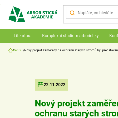
Přejít
na
obsah
Literatura
Komplexní studium arboristiky
Konf
VetExT
Nový projekt zaměřený na ochranu starých stromů byl představen
Domů
22.11.2022
Nový projekt zaměře
ochranu starých str