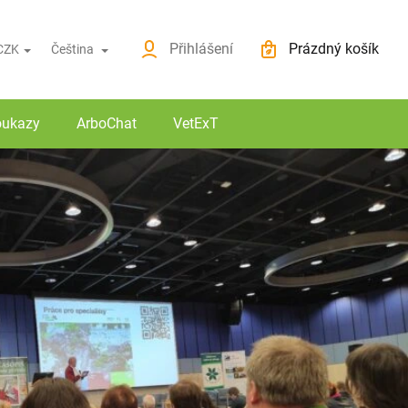
ovinky
O nákupu
Přihlášení
Prázdný košík
CZK
Čeština
Nákupní košík
oukazy
ArboChat
VetExT