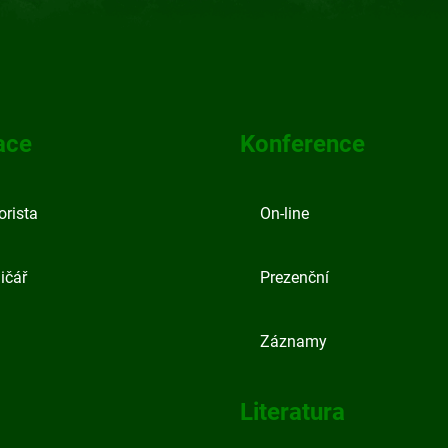
ace
Konference
orista
On-line
ičář
Prezenční
Záznamy
Literatura