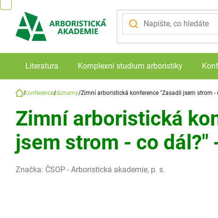
Přejít
na
obsah
Literatura
Komplexní studium arboristiky
Konf
Konference
záznamy
Zimní arboristická konference "Zasadil jsem strom - c
Domů
Zimní arboristická ko
jsem strom - co dál?" 
Značka:
ČSOP - Arboristická akademie, p. s.