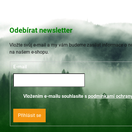
Odebírat newsletter
Vložte svůj e-mail a my vám budeme zasílat informace o 
na našem e-shopu.
E-mail
Vložením e-mailu souhlasíte s
podmínkami ochrany
Přihlásit se