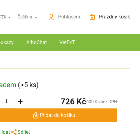
ovinky
O nákupu
Přihlášení
Prázdný košík
CZK
Čeština
Nákupní košík
oukazy
ArboChat
VetExT
ladem
(>5 ks)
726 Kč
600 Kč bez DPH
Přidat do košíku
lídat
Sdílet