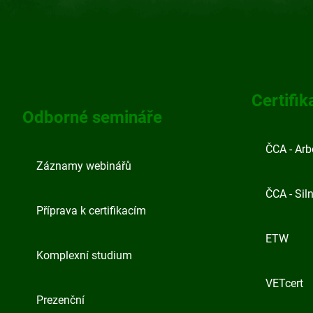
Z
á
p
Certifik
Odborné semináře
a
t
ČCA - Arb
Záznamy webinářů
í
ČCA - Siln
Příprava k certifikacím
ETW
Komplexní studium
VETcert
Prezenční