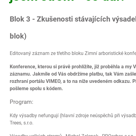
Blok 3 -
Zkušenosti stávajících výsad
blok)
Editovaný záznam ze třetího bloku Zimní arboristické konf
Konference, kterou si právě prohlížíte, již proběhla a my
záznamu. Jakmile od Vás obdržíme platbu, tak Vám zašle
rozhraní portálu VIMEO, a to na níže uvedeném odkazu. 
pošleme spolu s kódem.
Program:
Kdy výsadby nefungují (hlavní zdroje neúspěchů při výsadbá
Trees, s.r.o.