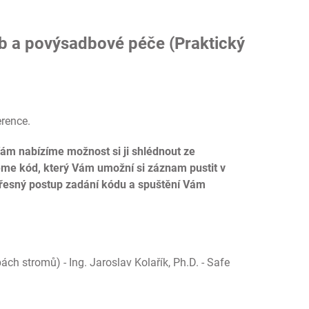
eb a povýsadbové péče (Praktický
erence.
 Vám nabízíme možnost si ji shlédnout ze
me kód, který Vám umožní si záznam pustit v
Přesný postup zadání kódu a spuštění Vám
ch stromů) - Ing. Jaroslav Kolařík, Ph.D. - Safe