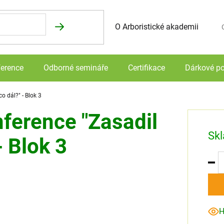
O Arboristické akademii
N
erence
Odborné semináře
Certifikace
Dárkové p
o dál?" - Blok 3
nference "Zasadil
Sk
- Blok 3
H