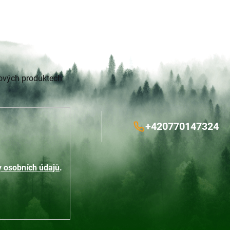
nových produktech
+420770147324
 osobních údajů
.