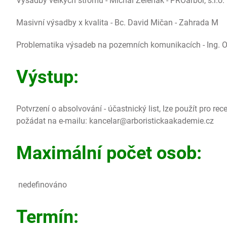
Výsadby velkých stromů - Michal Zelenak - PROarbor, s.r.o.
Masivní výsadby x kvalita - Bc. David Mičan - Zahrada M
Problematika výsadeb na pozemních komunikacích - Ing. 
Výstup:
Potvrzení o absolvování - účastnický list, lze použít pro recer
požádat na e-mailu: kancelar@arboristickaakademie.cz
Maximální počet osob:
nedefinováno
Termín: