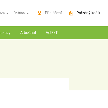
ovinky
O nákupu
Přihlášení
Prázdný košík
CZK
Čeština
Nákupní košík
oukazy
ArboChat
VetExT