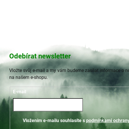
Odebírat newsletter
Vložte svůj e-mail a my vám budeme zasílat informace o 
na našem e-shopu.
E-mail
Vložením e-mailu souhlasíte s
podmínkami ochrany