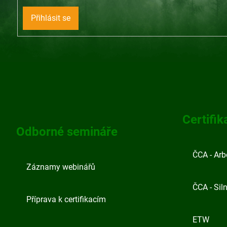
Přihlásit se
Z
á
p
Certifik
Odborné semináře
a
t
ČCA - Arb
Záznamy webinářů
í
ČCA - Siln
Příprava k certifikacím
ETW