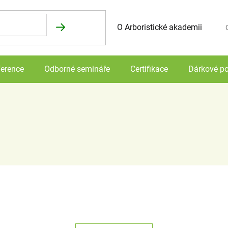
O Arboristické akademii
N
erence
Odborné semináře
Certifikace
Dárkové p