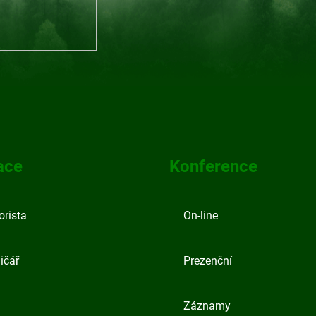
ace
Konference
orista
On-line
ičář
Prezenční
Záznamy