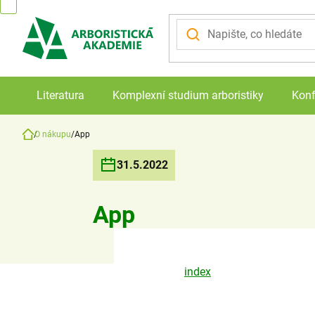
Přejít
na
obsah
Literatura
Komplexní studium arboristiky
Konf
O nákupu
App
Domů
31.5.2022
App
index