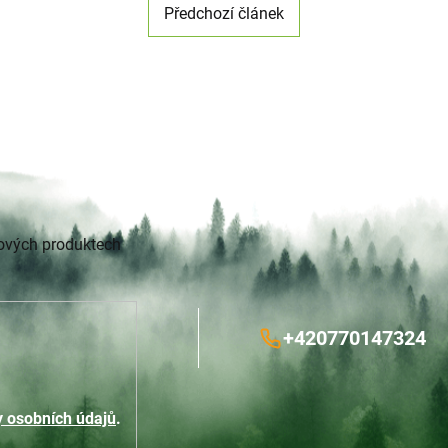
Předchozí článek
nových produktech
+420770147324
 osobních údajů
.