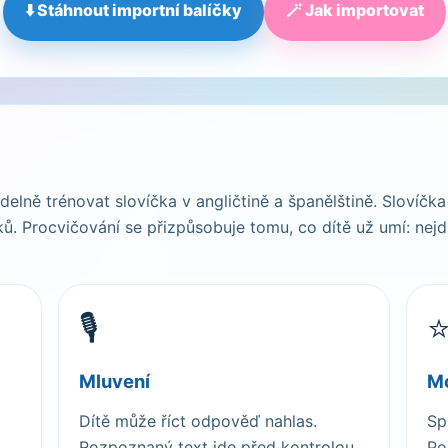
⬇️ Stáhnout importní balíčky
🪄 Jak importovat
elně trénovat slovíčka v angličtině a španělštině. Slovíčka
ů. Procvičování se přizpůsobuje tomu, co dítě už umí: nejd
🎙️
⭐
Mluvení
Mo
Dítě může říct odpověď nahlas.
Sp
Rozpoznaný text jde před kontrolou
Po