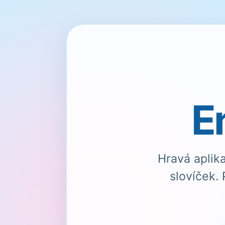

E
Hravá aplik
slovíček. 