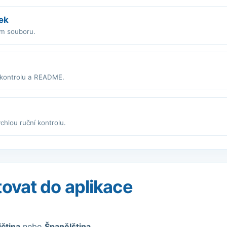
ek
ím souboru.
 kontrolu a README.
chlou ruční kontrolu.
tovat do aplikace
ičtina
nebo
Španělština
.