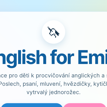
🦄
nglish for Emi
ace pro děti k procvičování anglických a
Poslech, psaní, mluvení, hvězdičky, kyti
vytrvalý jednorožec.