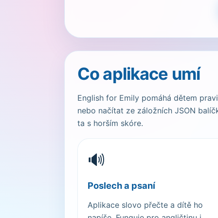
Co aplikace umí
English for Emily pomáhá dětem pravid
nebo načítat ze záložních JSON balíčk
ta s horším skóre.
🔊
Poslech a psaní
Aplikace slovo přečte a dítě ho
napíše. Funguje pro angličtinu i