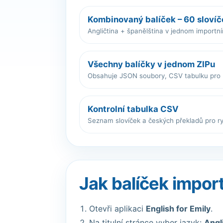
Kombinovaný balíček – 60 slovíč
Angličtina + španělština v jednom importn
Všechny balíčky v jednom ZIPu
Obsahuje JSON soubory, CSV tabulku pro
Kontrolní tabulka CSV
Seznam slovíček a českých překladů pro ry
Jak balíček impor
Otevři aplikaci
English for Emily
.
Na titulní stránce vyber jazyk:
Angl