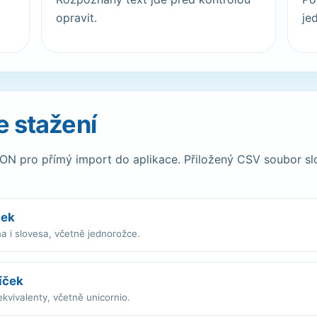
opravit.
je
e stažení
ON pro přímý import do aplikace. Přiložený CSV soubor slo
ček
a i slovesa, včetně jednorožce.
íček
kvivalenty, včetně unicornio.