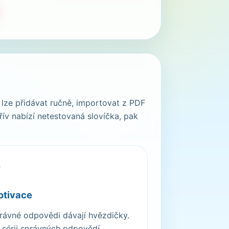
 lze přidávat ručně, importovat z PDF
řív nabízí netestovaná slovíčka, pak
️
tivace
rávné odpovědi dávají hvězdičky.
 sérii správných odpovědí