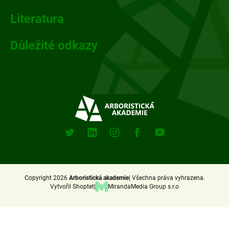
í
Literatura
Důležité odkazy
Sociální
sitě
X
Linkedin
Instagram
Facebook
Youtube
(Twitter)
Copyright 2026
Arboristická akademie
Všechna práva vyhrazena.
Vytvořil Shoptet
MirandaMedia Group s.r.o