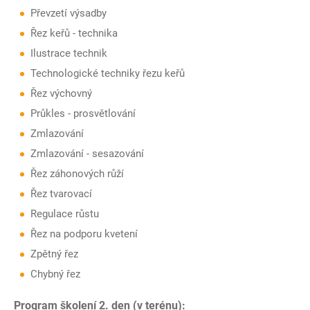
Převzetí výsadby
Řez keřů - technika
Ilustrace technik
Technologické techniky řezu keřů
Řez výchovný
Průkles - prosvětlování
Zmlazování
Zmlazování - sesazování
Řez záhonových růží
Řez tvarovací
Regulace růstu
Řez na podporu kvetení
Zpětný řez
Chybný řez
Program školení 2. den (v terénu):