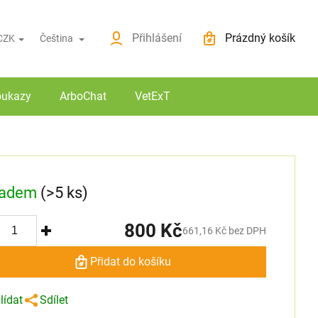
ovinky
O nákupu
Přihlášení
Prázdný košík
CZK
Čeština
Nákupní košík
oukazy
ArboChat
VetExT
ladem
(>5 ks)
800 Kč
661,16 Kč bez DPH
Přidat do košíku
lídat
Sdílet