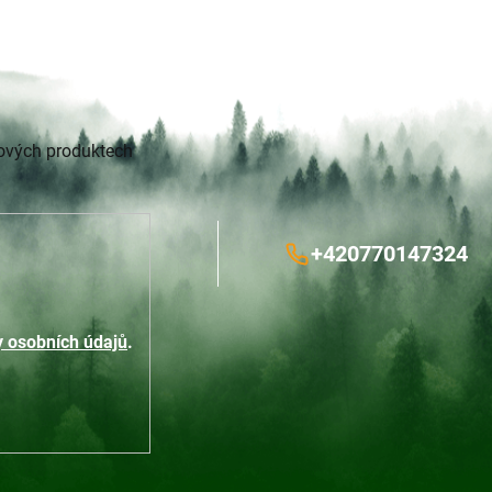
nových produktech
+420770147324
 osobních údajů
.