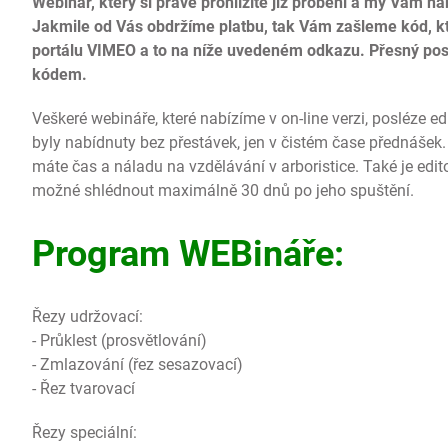
Webinář, který si právě prohlížíte již proběhl a my Vám 
Jakmile od Vás obdržíme platbu, tak Vám zašleme kód, kt
portálu VIMEO a to na níže uvedeném odkazu. Přesný pos
kódem.
Veškeré webináře, které nabízíme v on-line verzi, posléze e
byly nabídnuty bez přestávek, jen v čistém čase přednášek. 
máte čas a náladu na vzdělávání v arboristice. Také je edito
možné shlédnout maximálně 30 dnů po jeho spuštění.
Program WEBináře:
Řezy udržovací:
- Průklest (prosvětlování)
- Zmlazování (řez sesazovací)
- Řez tvarovací
Řezy speciální: