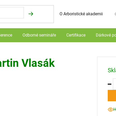
O Arboristické akademii
N
erence
Odborné semináře
Certifikace
Dárkové p
artin Vlasák
Sk
H