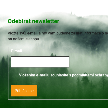
Odebírat newsletter
Vložte svůj e-mail a my vám budeme zasílat informace o 
na našem e-shopu.
E-mail
Vložením e-mailu souhlasíte s
podmínkami ochrany
Přihlásit se