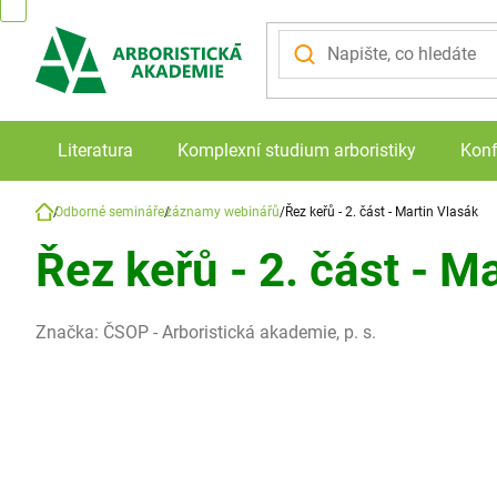
Přejít
na
obsah
Literatura
Komplexní studium arboristiky
Konf
Odborné semináře
záznamy webinářů
Řez keřů - 2. část - Martin Vlasák
Domů
Řez keřů - 2. část - M
Značka:
ČSOP - Arboristická akademie, p. s.