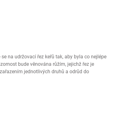
se na udržovací řez keřů tak, aby byla co nejlépe
zornost bude věnována růžím, jejichž řez je
n zařazením jednotlivých druhů a odrůd do