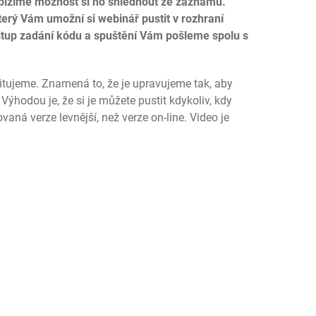
nabízíme možnost si ho shlédnout ze záznamu.
erý Vám umožní si webinář pustit v rozhraní
tup zadání kódu a spuštění Vám pošleme spolu s
ditujeme. Znamená to, že je upravujeme tak, aby
Výhodou je, že si je můžete pustit kdykoliv, kdy
vaná verze levnější, než verze on-line. Video je