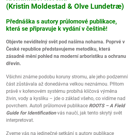
(Kristin Moldestad & Olve Lundetræ)
Přednáška s autory průlomové publikace,
která se připravuje k vydání v češtině!
Objevte neviditelný svět pod našima nohama. Poprvé v
České republice představujeme metodiku, která
zásadně mění pohled na moderní arboristiku a ochranu
dřevin.
Všichni známe podobu koruny stromu, ale jeho podzemní
část zůstávala až donedávna velkou neznámou. Přitom
právě v kořenovém systému probíhá klíčová výměna
živin, vody a kyslíku – jde o základ všeho, co vidíme nad
povrchem. Autoři průlomové publikace
ROOTS – A Field
Guide for Identification
vás naučí, jak tento skrytý svět
interpretovat.
Zveme vás na jedinečné setkání s autory publikace