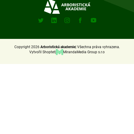
Sociální
sitě
X
Linkedin
Instagram
Facebook
Youtube
(Twitter)
Copyright 2026
Arboristická akademie
Všechna práva vyhrazena.
Vytvořil Shoptet
MirandaMedia Group s.r.o