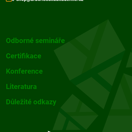
Z
á
p
Odborné semináře
a
Certifikace
t
Konference
í
Literatura
Důležité odkazy