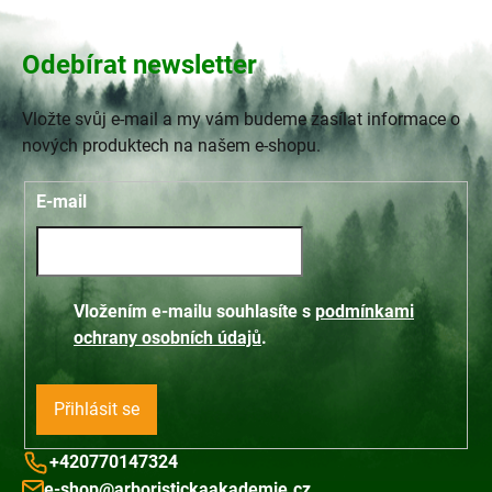
Odebírat newsletter
Vložte svůj e-mail a my vám budeme zasílat informace o
nových produktech na našem e-shopu.
E-mail
Vložením e-mailu souhlasíte s
podmínkami
ochrany osobních údajů
.
Přihlásit se
+420770147324
e-shop@arboristickaakademie.cz