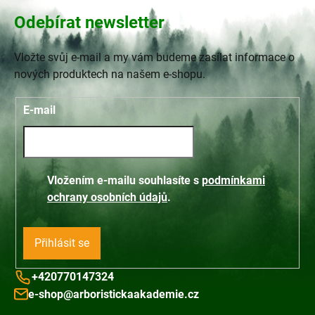
Odebírat newsletter
Vložte svůj e-mail a my vám budeme zasílat informace o
nových produktech na našem e-shopu.
E-mail
Vložením e-mailu souhlasíte s
podmínkami
ochrany osobních údajů
.
Přihlásit se
+420770147324
e-shop@arboristickaakademie.cz