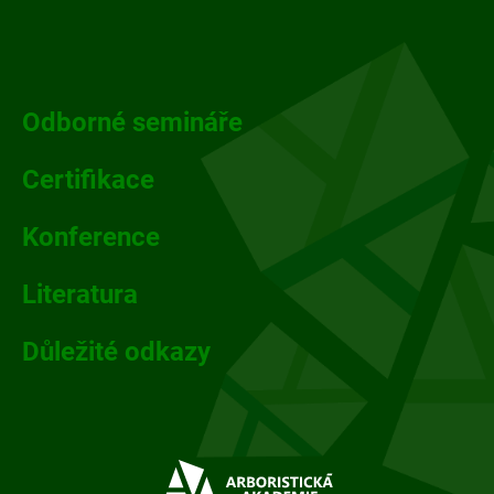
Z
á
p
Odborné semináře
a
Certifikace
t
Konference
í
Literatura
Důležité odkazy