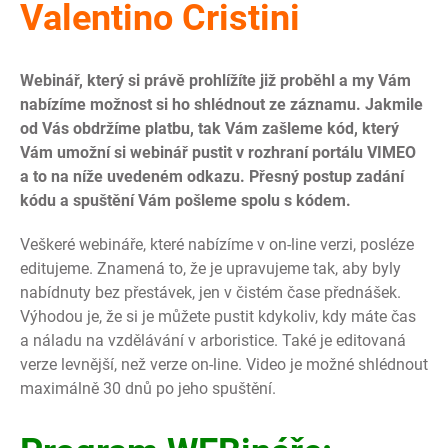
Valentino Cristini
Webinář, který si právě prohlížíte již proběhl a my Vám
nabízíme možnost si ho shlédnout ze záznamu. Jakmile
od Vás obdržíme platbu, tak Vám zašleme kód, který
Vám umožní si webinář pustit v rozhraní portálu VIMEO
a to na níže uvedeném odkazu. Přesný postup zadání
kódu a spuštění Vám pošleme spolu s kódem.
Veškeré webináře, které nabízíme v on-line verzi, posléze
editujeme. Znamená to, že je upravujeme tak, aby byly
nabídnuty bez přestávek, jen v čistém čase přednášek.
Výhodou je, že si je můžete pustit kdykoliv, kdy máte čas
a náladu na vzdělávání v arboristice. Také je editovaná
verze levnější, než verze on-line. Video je možné shlédnout
maximálně 30 dnů po jeho spuštění.