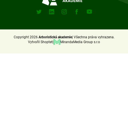
Sociální
sitě
X
Linkedin
Instagram
Facebook
Youtube
(Twitter)
Copyright 2026
Arboristická akademie
Všechna práva vyhrazena.
Vytvořil Shoptet
MirandaMedia Group s.r.o