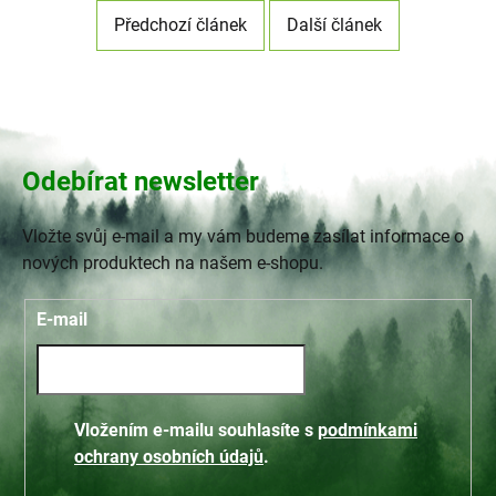
Předchozí článek
Další článek
Odebírat newsletter
Vložte svůj e-mail a my vám budeme zasílat informace o
nových produktech na našem e-shopu.
E-mail
Vložením e-mailu souhlasíte s
podmínkami
ochrany osobních údajů
.