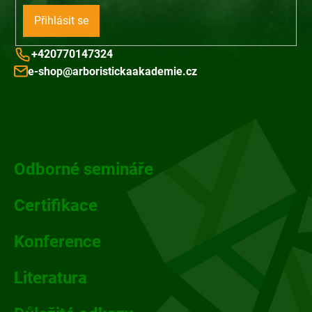
Přihlásit se
+420770147324
e-shop@arboristickaakademie.cz
Z
á
p
Odborné semináře
a
Certifikace
t
Konference
í
Literatura