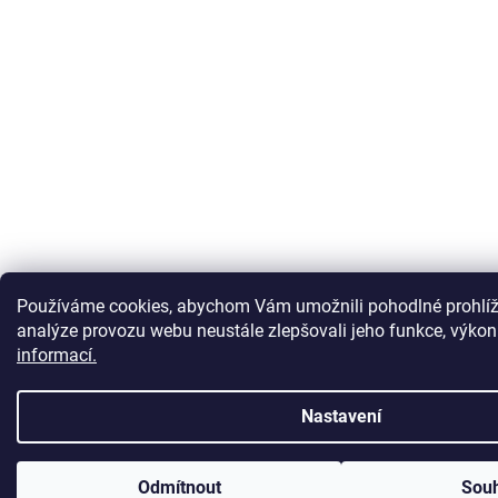
Používáme cookies, abychom Vám umožnili pohodlné prohlíž
analýze provozu webu neustále zlepšovali jeho funkce, výkon
informací.
Nastavení
Odmítnout
Sou