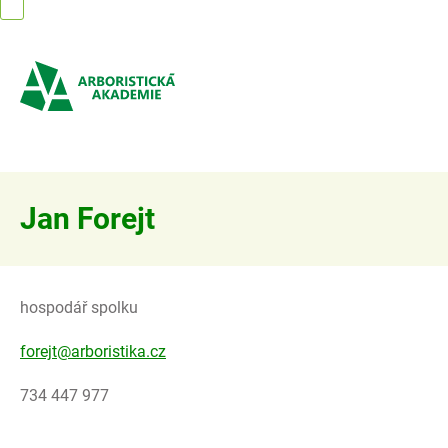
Přejít
na
obsah
Jan Forejt
hospodář spolku
forejt@arboristika.cz
734 447 977