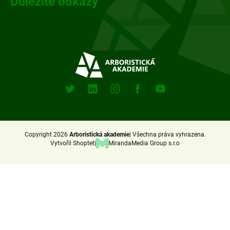
Důležité odkazy
Sociální
sitě
X
Linkedin
Instagram
Facebook
Youtube
(Twitter)
Copyright 2026
Arboristická akademie
Všechna práva vyhrazena.
Vytvořil Shoptet
MirandaMedia Group s.r.o