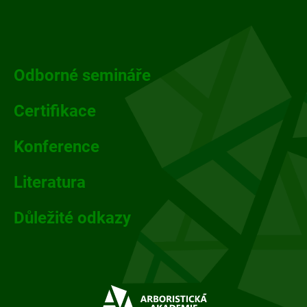
Z
á
p
Odborné semináře
a
Certifikace
t
Konference
í
Literatura
Důležité odkazy