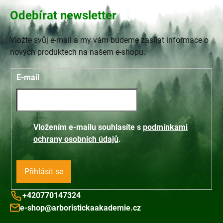
Odebírat newsletter
Vložte svůj e-mail a my vám budeme zasílat informace o
nových produktech na našem e-shopu.
E-mail
Vložením e-mailu souhlasíte s
podmínkami
ochrany osobních údajů
.
Přihlásit se
+420770147324
e-shop@arboristickaakademie.cz