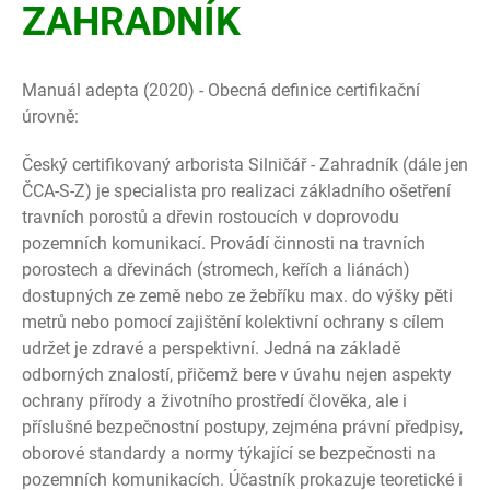
ZAHRADNÍK
Manuál adepta (2020) - Obecná definice certifikační
úrovně:
Český certifikovaný arborista Silničář - Zahradník (dále jen
ČCA-S-Z) je specialista pro realizaci základního ošetření
travních porostů a dřevin rostoucích v doprovodu
pozemních komunikací. Provádí činnosti na travních
porostech a dřevinách (stromech, keřích a liánách)
dostupných ze země nebo ze žebříku max. do výšky pěti
metrů nebo pomocí zajištění kolektivní ochrany s cílem
udržet je zdravé a perspektivní. Jedná na základě
odborných znalostí, přičemž bere v úvahu nejen aspekty
ochrany přírody a životního prostředí člověka, ale i
příslušné bezpečnostní postupy, zejména právní předpisy,
oborové standardy a normy týkající se bezpečnosti na
pozemních komunikacích. Účastník prokazuje teoretické i