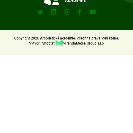
Sociální
sitě
X
Linkedin
Instagram
Facebook
Youtube
(Twitter)
Copyright 2026
Arboristická akademie
Všechna práva vyhrazena.
Vytvořil Shoptet
MirandaMedia Group s.r.o