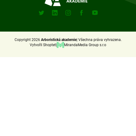
Sociální
sitě
X
Linkedin
Instagram
Facebook
Youtube
(Twitter)
Copyright 2026
Arboristická akademie
Všechna práva vyhrazena.
Vytvořil Shoptet
MirandaMedia Group s.r.o