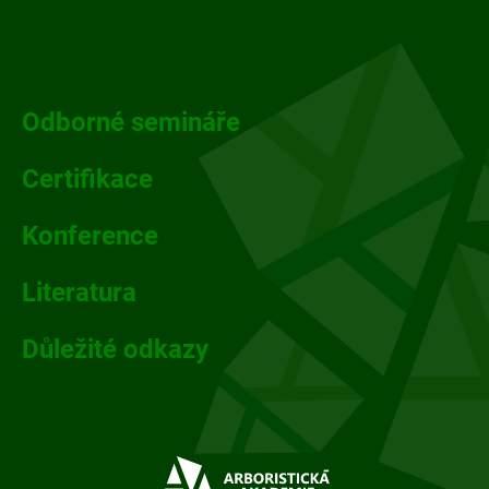
Z
á
p
Odborné semináře
a
Certifikace
t
Konference
í
Literatura
Důležité odkazy