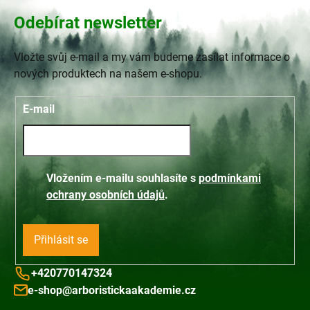
Odebírat newsletter
Vložte svůj e-mail a my vám budeme zasílat informace o
nových produktech na našem e-shopu.
E-mail
Vložením e-mailu souhlasíte s
podmínkami
ochrany osobních údajů
.
Přihlásit se
+420770147324
e-shop@arboristickaakademie.cz