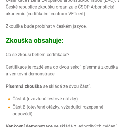
kvalifikace řízená Evropskou arboristickou radou (EAC). V
České republice zkoušku organizuje ČSOP Arboristická
akademie (certifikační centrum VETcert).
Zkouška bude probíhat v českém jazyce.
Zkouška obsahuje:
Co se zkouší během certifikace?
Certifikace je rozdělena do dvou sekcí: písemná zkouška
a venkovní demonstrace.
Písemná zkouška
se skládá ze dvou částí.
Část A (uzavřené testové otázky)
Část B (otevřené otázky, vyžadující rozepsané
odpovědi)
Venkovní demonstrace
se skládá z jednotlivých cvičení,