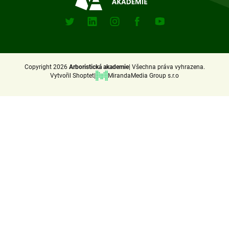
Sociální
sitě
X
Linkedin
Instagram
Facebook
Youtube
(Twitter)
Copyright 2026
Arboristická akademie
Všechna práva vyhrazena.
Vytvořil Shoptet
MirandaMedia Group s.r.o