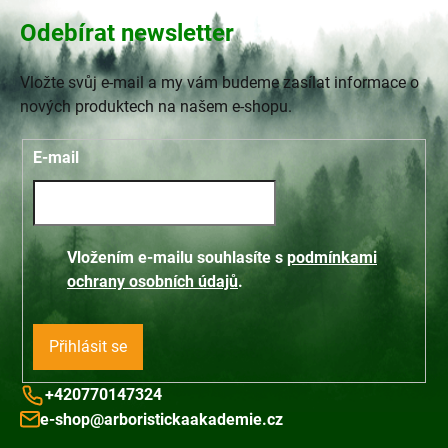
Odebírat newsletter
Vložte svůj e-mail a my vám budeme zasílat informace o
nových produktech na našem e-shopu.
E-mail
Vložením e-mailu souhlasíte s
podmínkami
ochrany osobních údajů
.
Přihlásit se
+420770147324
e-shop@arboristickaakademie.cz