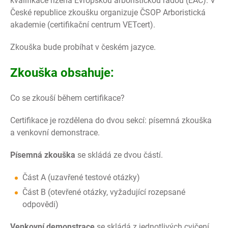
kvalifikace řízená Evropskou arboristickou radou (EAC). V
České republice zkoušku organizuje ČSOP Arboristická
akademie (certifikační centrum VETcert).
Zkouška bude probíhat v českém jazyce.
Zkouška obsahuje:
Co se zkouší během certifikace?
Certifikace je rozdělena do dvou sekcí: písemná zkouška
a venkovní demonstrace.
Písemná zkouška
se skládá ze dvou částí.
Část A (uzavřené testové otázky)
Část B (otevřené otázky, vyžadující rozepsané
odpovědi)
Venkovní demonstrace
se skládá z jednotlivých cvičení,