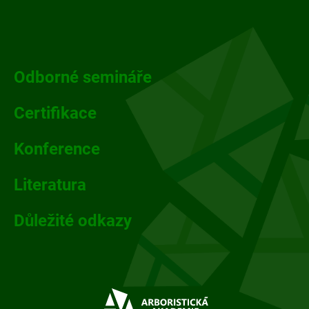
Z
á
p
Odborné semináře
a
Certifikace
t
Konference
í
Literatura
Důležité odkazy