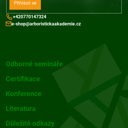
Přihlásit se
+420770147324
e-shop@arboristickaakademie.cz
Z
á
p
Odborné semináře
a
Certifikace
t
Konference
í
Literatura
Důležité odkazy