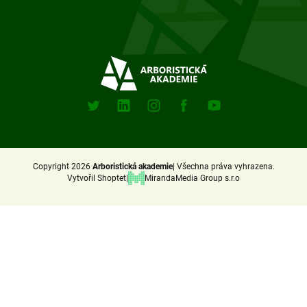
Sociální
sitě
X
Linkedin
Instagram
Facebook
Youtube
(Twitter)
Copyright 2026
Arboristická akademie
Všechna práva vyhrazena.
Vytvořil Shoptet
MirandaMedia Group s.r.o