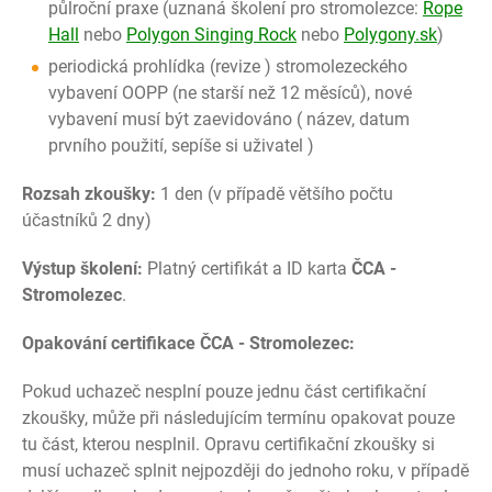
půlroční praxe (uznaná školení pro stromolezce:
Rope
Hall
nebo
Polygon Singing Rock
nebo
Polygony.sk
)
periodická prohlídka (revize ) stromolezeckého
vybavení OOPP (ne starší než 12 měsíců), nové
vybavení musí být zaevidováno ( název, datum
prvního použití, sepíše si uživatel )
Rozsah zkoušky:
1 den (v případě většího počtu
účastníků 2 dny)
Výstup školení:
Platný certifikát a ID karta
ČCA -
Stromolezec
.
Opakování certifikace ČCA - Stromolezec:
Pokud uchazeč nesplní pouze jednu část certifikační
zkoušky, může při následujícím termínu opakovat pouze
tu část, kterou nesplnil. Opravu certifikační zkoušky si
musí uchazeč splnit nejpozději do jednoho roku, v případě