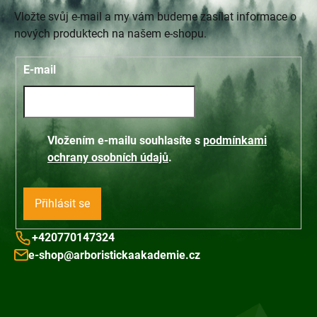
Vložte svůj e-mail a my vám budeme zasílat informace o
nových produktech na našem e-shopu.
E-mail
Vložením e-mailu souhlasíte s
podmínkami
ochrany osobních údajů
.
Přihlásit se
+420770147324
e-shop@arboristickaakademie.cz
Z