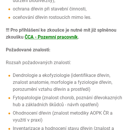
udržení biodiverzity),
ochrana dřevin při stavební činnosti,
oceňování dřevin rostoucích mimo les.
!!! Pro přihlášení ke zkoušce je nutné mít již splněnou
zkoušku
ČCA - Pozemní pracovník
.
Požadované znalosti:
Rozsah požadovaných znalostí:
Dendrologie a ekofyziologie (identifikace dřevin,
znalost anatomie, morfologie a fyziologie dřevin,
porozumění vztahu dřevin a prostředí)
Fytopatologie (znalost chorob, poznání dřevokazných
hub a základních škůdců - návrh opatření)
Ohodnocení dřevin (znalost metodiky AOPK ČR a
využití v praxi)
Inventarizace a hodnocení stavu dřevin (znalost a