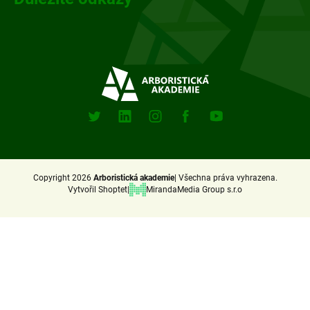
Sociální
sitě
X
Linkedin
Instagram
Facebook
Youtube
(Twitter)
Copyright 2026
Arboristická akademie
Všechna práva vyhrazena.
Vytvořil Shoptet
MirandaMedia Group s.r.o