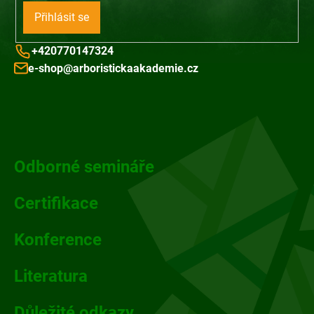
Přihlásit se
+420770147324
e-shop@arboristickaakademie.cz
Z
á
p
Odborné semináře
a
Certifikace
t
Konference
í
Literatura
Důležité odkazy