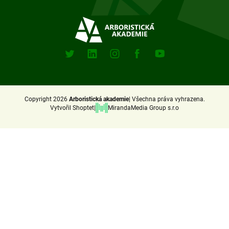
Sociální
sitě
X
Linkedin
Instagram
Facebook
Youtube
(Twitter)
Copyright 2026
Arboristická akademie
Všechna práva vyhrazena.
Vytvořil Shoptet
MirandaMedia Group s.r.o