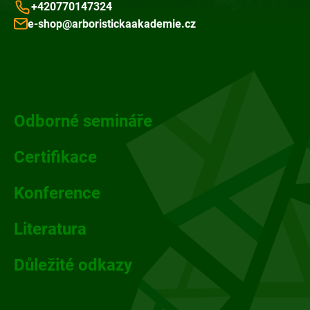
+420770147324
e-shop@arboristickaakademie.cz
Z
á
p
Odborné semináře
a
Certifikace
t
Konference
í
Literatura
Důležité odkazy