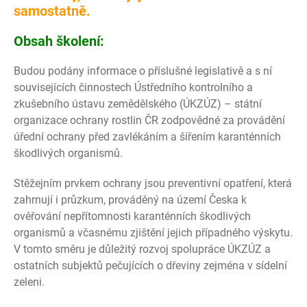
samostatně.
Obsah školení:
Budou podány informace o příslušné legislativě a s ní
souvisejících činnostech Ústředního kontrolního a
zkušebního ústavu zemědělského (ÚKZÚZ) – státní
organizace ochrany rostlin ČR zodpovědné za provádění
úřední ochrany před zavlékáním a šířením karanténních
škodlivých organismů.
Stěžejním prvkem ochrany jsou preventivní opatření, která
zahrnují i průzkum, prováděný na území Česka k
ověřování nepřítomnosti karanténních škodlivých
organismů a včasnému zjištění jejich případného výskytu.
V tomto směru je důležitý rozvoj spolupráce ÚKZÚZ a
ostatních subjektů pečujících o dřeviny zejména v sídelní
zeleni.