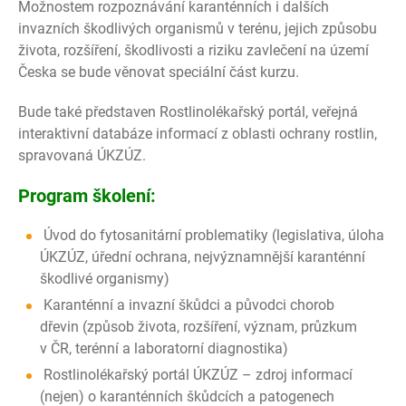
Možnostem rozpoznávání karanténních i dalších
invazních škodlivých organismů v terénu, jejich způsobu
života, rozšíření, škodlivosti a riziku zavlečení na území
Česka se bude věnovat speciální část kurzu.
Bude také představen Rostlinolékařský portál, veřejná
interaktivní databáze informací z oblasti ochrany rostlin,
spravovaná ÚKZÚZ.
Program školení:
Úvod do fytosanitární problematiky (legislativa, úloha
ÚKZÚZ, úřední ochrana, nejvýznamnější karanténní
škodlivé organismy)
Karanténní a invazní škůdci a původci chorob
dřevin (způsob života, rozšíření, význam, průzkum
v ČR, terénní a laboratorní diagnostika)
Rostlinolékařský portál ÚKZÚZ – zdroj informací
(nejen) o karanténních škůdcích a patogenech