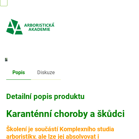
Přejít
na
obsah
Popis
Diskuze
Detailní popis produktu
Karanténní choroby a škůdci
Školení je součástí Komplexního studia
arboristiky, ale lze jej absolvovat i