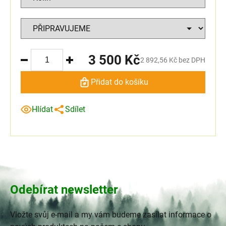
3 500 Kč
2 892,56 Kč bez DPH
Přidat do košíku
Hlídat
Sdílet
Odebírat newsletter
Vložte svůj e-mail a my vám budeme zasílat informace o