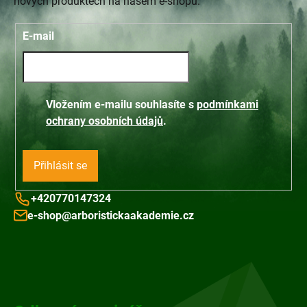
nových produktech na našem e-shopu.
E-mail
Vložením e-mailu souhlasíte s
podmínkami
ochrany osobních údajů
.
Přihlásit se
+420770147324
e-shop@arboristickaakademie.cz
Z
á