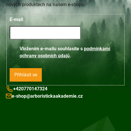
nových produktech na našem e-shopu.
E-mail
Vložením e-mailu souhlasíte s
podmínkami
ochrany osobních údajů
.
Přihlásit se
+420770147324
e-shop@arboristickaakademie.cz
Z
á