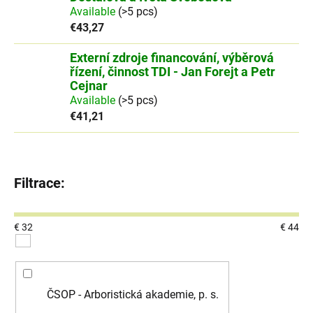
Available
(>5 pcs)
€43,27
Externí zdroje financování, výběrová
řízení, činnost TDI - Jan Forejt a Petr
Cejnar
Available
(>5 pcs)
€41,21
€
32
€
44
ČSOP - Arboristická akademie, p. s.