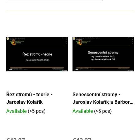
L
i
s
t
o
f
Řez stromů - teorie -
Senescentní stromy -
Jaroslav Kolařík
Jaroslav Kolařík a Barbora
p
Vojáčková
Available
(>5 pcs)
Available
(>5 pcs)
r
o