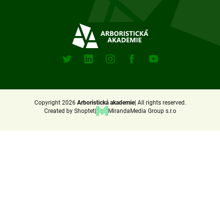
o
t
e
Sociální
sitě
r
X
Linkedin
Instagram
Facebook
Youtube
(Twitter)
Copyright 2026
Arboristická akademie
All rights reserved.
Created by Shoptet
MirandaMedia Group s.r.o