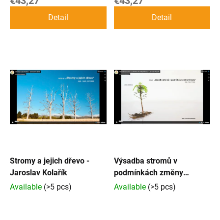
€43,27
€43,27
d
Detail
Detail
u
c
t
s
Stromy a jejich dřevo -
Výsadba stromů v
Jaroslav Kolařík
podmínkách změny
klimatu - Jaroslav Kolařík
Available
(>5 pcs)
Available
(>5 pcs)