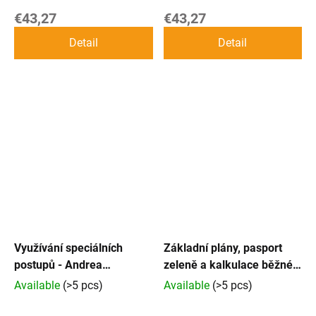
€43,27
€43,27
Detail
Detail
Využívání speciálních
Základní plány, pasport
postupů - Andrea
zeleně a kalkulace běžné
Szorádová
údržby - Jan Forejt a Jiří
Available
(>5 pcs)
Available
(>5 pcs)
Poulík