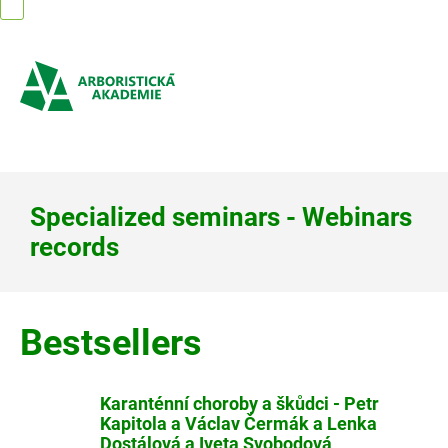
Skip
to
content
Specialized seminars - Webinars
records
Bestsellers
Karanténní choroby a škůdci - Petr
Kapitola a Václav Čermák a Lenka
Dostálová a Iveta Svobodová