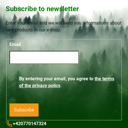
Subscribe to newsletter
Enter your email and we will send you informations about
new products in our e-shop.
Email
By entering your email, you agree to
the terms
of the privacy policy
.
Subscribe
+420770147324