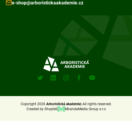
e-shop@arboristickaakademie.cz
F
o
o
t
e
Sociální
sitě
r
X
Linkedin
Instagram
Facebook
Youtube
(Twitter)
Copyright 2026
Arboristická akademie
All rights reserved.
Created by Shoptet
MirandaMedia Group s.r.o