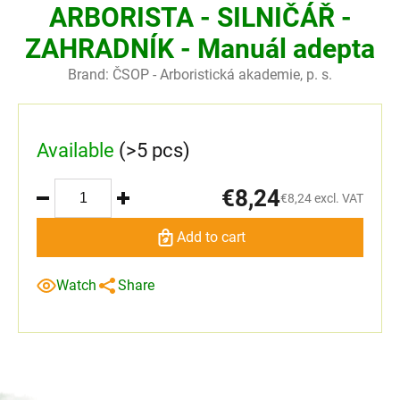
ARBORISTA - SILNIČÁŘ -
ZAHRADNÍK - Manuál adepta
Brand:
ČSOP - Arboristická akademie, p. s.
Available
(>5 pcs)
€8,24
€8,24 excl. VAT
Add to cart
Watch
Share