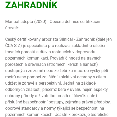
ZAHRADNÍK
Manuál adepta (2020) - Obecná definice certifikační
úrovně:
Český certifikovaný arborista Silničář - Zahradník (dále jen
ČCA-S-Z) je specialista pro realizaci základního ošetření
travních porostů a dřevin rostoucích v doprovodu
pozemních komunikací. Provádí činnosti na travních
porostech a dřevinách (stromech, keřích a liánách)
dostupných ze země nebo ze žebříku max. do výšky pěti
metrů nebo pomocí zajištění kolektivní ochrany s cílem
udržet je zdravé a perspektivní. Jedná na základě
odborných znalostí, přičemž bere v úvahu nejen aspekty
ochrany přírody a životního prostředí člověka, ale i
příslušné bezpečnostní postupy, zejména právní předpisy,
oborové standardy a normy týkající se bezpečnosti na
pozemních komunikacích. Účastník prokazuje teoretické i