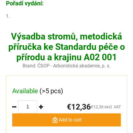
Pořadí vydání:
1.
Výsadba stromů, metodická
příručka ke Standardu péče o
přírodu a krajinu A02 001
Brand:
ČSOP - Arboristická akademie, p. s.
Available
(>5 pcs)
€12,36
€12,36 excl. VAT
Add to cart