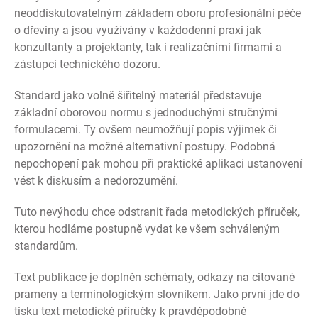
neoddiskutovatelným základem oboru profesionální péče
o dřeviny a jsou využívány v každodenní praxi jak
konzultanty a projektanty, tak i realizačními firmami a
zástupci technického dozoru.
Standard jako volně šiřitelný materiál představuje
základní oborovou normu s jednoduchými stručnými
formulacemi. Ty ovšem neumožňují popis výjimek či
upozornění na možné alternativní postupy. Podobná
nepochopení pak mohou při praktické aplikaci ustanovení
vést k diskusím a nedorozumění.
Tuto nevýhodu chce odstranit řada metodických příruček,
kterou hodláme postupně vydat ke všem schváleným
standardům.
Text publikace je doplněn schématy, odkazy na citované
prameny a terminologickým slovníkem. Jako první jde do
tisku text metodické příručky k pravděpodobně