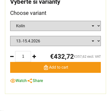
Vyberte si varianty
Choose variant
€432,72
€357,62 excl. VAT
Add to cart
Watch
Share