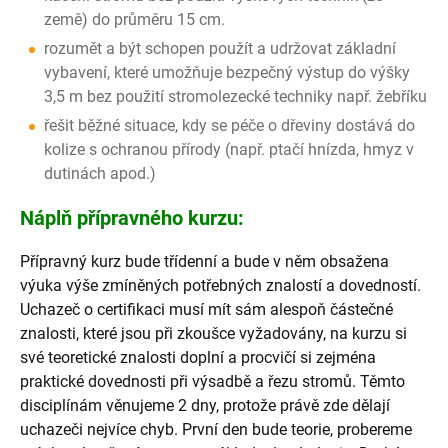
země) do průměru 15 cm.
rozumět a být schopen použít a udržovat základní
vybavení, které umožňuje bezpečný výstup do výšky
3,5 m bez použití stromolezecké techniky např. žebříku
řešit běžné situace, kdy se péče o dřeviny dostává do
kolize s ochranou přírody (např. ptačí hnízda, hmyz v
dutinách apod.)
Náplň přípravného kurzu:
Přípravný kurz bude třídenní a bude v něm obsažena
výuka výše zmíněných potřebných znalostí a dovedností.
Uchazeč o certifikaci musí mít sám alespoň částečné
znalosti, které jsou při zkoušce vyžadovány, na kurzu si
své teoretické znalosti doplní a procvičí si zejména
praktické dovednosti při výsadbě a řezu stromů. Těmto
disciplínám věnujeme 2 dny, protože právě zde dělají
uchazeči nejvíce chyb. První den bude teorie, probereme