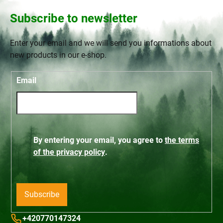
Subscribe to newsletter
Enter your email and we will send you informations about
new products in our e-shop.
Email
By entering your email, you agree to
the terms
of the privacy policy
.
Subscribe
+420770147324