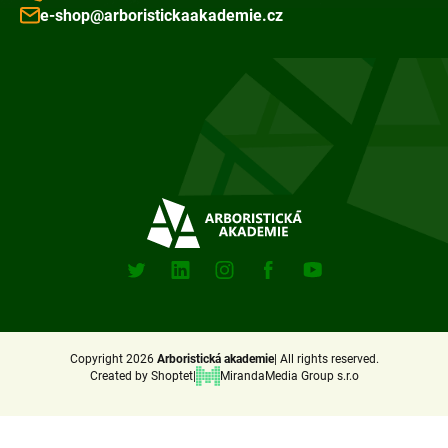
e-shop@arboristickaakademie.cz
F
o
o
t
e
Sociální
sitě
r
X
Linkedin
Instagram
Facebook
Youtube
(Twitter)
Copyright 2026
Arboristická akademie
All rights reserved.
Created by Shoptet
MirandaMedia Group s.r.o