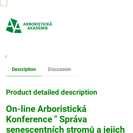
Skip
to
content
Description
Discussion
Product detailed description
On-line Arboristická
Konference " Správa
senescentních stromů a jejich