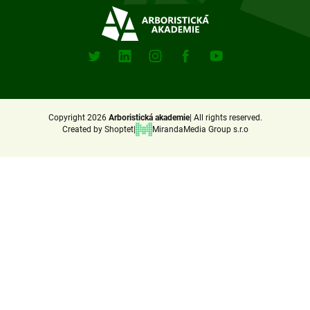
t
e
Sociální
sitě
r
X
Linkedin
Instagram
Facebook
Youtube
(Twitter)
Copyright 2026
Arboristická akademie
All rights reserved.
Created by Shoptet
MirandaMedia Group s.r.o