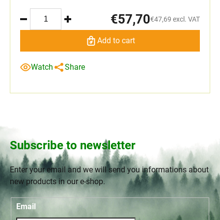
€57,70
€47,69 excl. VAT
Add to cart
Watch
Share
Subscribe to newsletter
Enter your email and we will send you informations about
new products in our e-shop.
Email