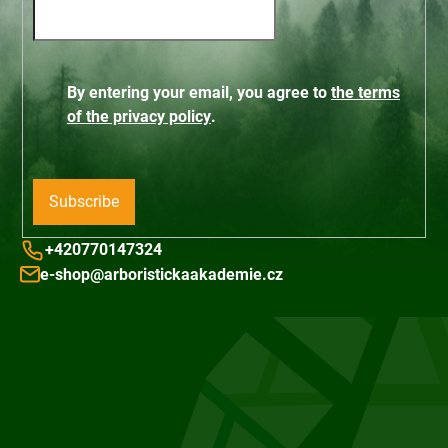
By entering your email, you agree to
the terms
of the privacy policy
.
Subscribe
+420770147324
e-shop@arboristickaakademie.cz
F
o
o