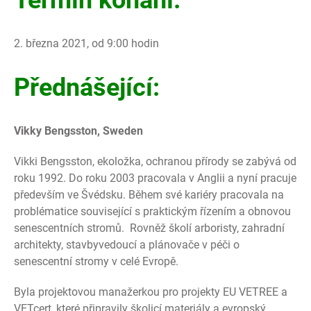
Termín konání:
2. března 2021, od 9:00 hodin
Přednášející:
Vikky Bengsston, Sweden
Vikki Bengsston, ekoložka, ochranou přírody se zabývá od
roku 1992. Do roku 2003 pracovala v Anglii a nyní pracuje
především ve Švédsku. Během své kariéry pracovala na
problématice související s praktickým řízením a obnovou
senescentních stromů. Rovněž školí arboristy, zahradní
architekty, stavbyvedoucí a plánovače v péči o
senescentní stromy v celé Evropě.
Byla projektovou manažerkou pro projekty EU VETREE a
VETcert, které připravily školicí materiály a evropský