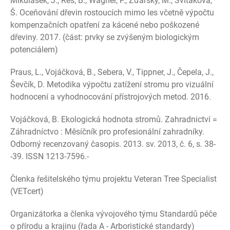
Mikulášek, J., Reš, B., Wágner, P., Žďárský, M., Svitáková,
Š. Oceňování dřevin rostoucích mimo les včetně výpočtu
kompenzačních opatření za kácené nebo poškozené
dřeviny. 2017. (část: prvky se zvýšeným biologickým
potenciálem)
Praus, L., Vojáčková, B., Sebera, V., Tippner, J., Čepela, J.,
Ševčík, D. Metodika výpočtu zatížení stromu pro vizuální
hodnocení a vyhodnocování přístrojových metod. 2016.
Vojáčková, B. Ekologická hodnota stromů. Zahradnictví =
Záhradníctvo : Měsíčník pro profesionální zahradníky.
Odborný recenzovaný časopis. 2013. sv. 2013, č. 6, s. 38-
-39. ISSN 1213-7596.-
Členka řešitelského týmu projektu Veteran Tree Specialist
(VETcert)
Organizátorka a členka vývojového týmu Standardů péče
o přírodu a krajinu (řada A - Arboristické standardy)